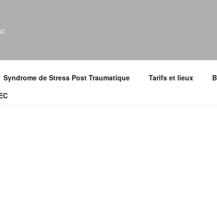
uc
Syndrome de Stress Post Traumatique
Tarifs et lieux
B
HIE LE TALLEC
Sophie
LE TALLEC
Praticienne en hypnose